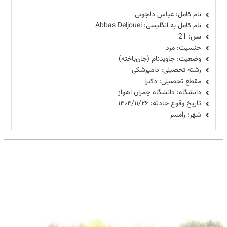
نام کامل: عباس دلجوئی
نام کامل به انگلیسی: Abbas Deljouei
سن: 21
جنسیت: مرد
وضعیت: جاویدنام (جان‌باخته)
رشته تحصیلی: دامپزشکی
مقطع تحصیلی: دکترا
دانشگاه: دانشگاه چمران اهواز
تاریخ وقوع حادثه: ۱۴۰۴/۱۱/۲۶
شهر: رامسر