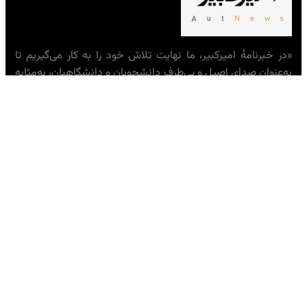
«در خبرنامهٔ امیرکبیر، ما نهایت تلاش خود را به کار می‌گیریم تا
به‌عنوان صدای اصیل و بی‌طرف دانشجویان و دانشگاهیان، به‌مثابه
جامعه‌ای که نقشی حیاتی در شکل‌دهی به اندیشهٔ ایرانی ایفا
می‌کند، عمل کنیم.»
— تحریریه خبرنامهٔ امیرکبیر