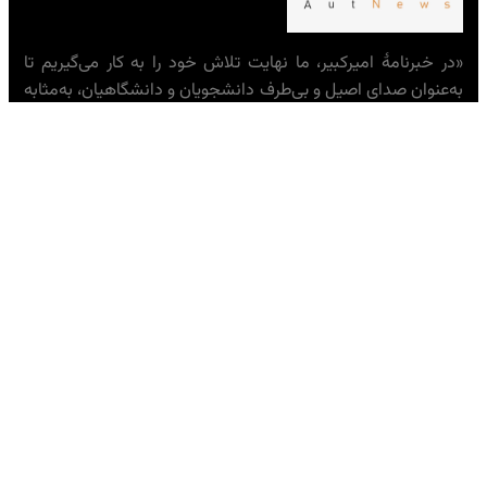
«در خبرنامهٔ امیرکبیر، ما نهایت تلاش خود را به کار می‌گیریم تا
به‌عنوان صدای اصیل و بی‌طرف دانشجویان و دانشگاهیان، به‌مثابه
جامعه‌ای که نقشی حیاتی در شکل‌دهی به اندیشهٔ ایرانی ایفا
می‌کند، عمل کنیم.»
— تحریریه خبرنامهٔ امیرکبیر